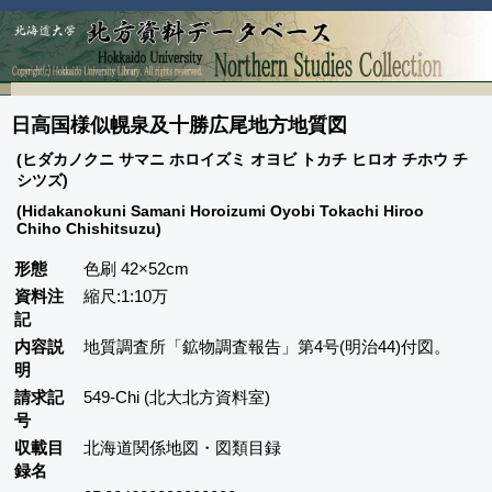
日高国様似幌泉及十勝広尾地方地質図
(ヒダカノクニ サマニ ホロイズミ オヨビ トカチ ヒロオ チホウ チ
シツズ)
(Hidakanokuni Samani Horoizumi Oyobi Tokachi Hiroo
Chiho Chishitsuzu)
形態
色刷 42×52cm
資料注
縮尺:1:10万
記
内容説
地質調査所「鉱物調査報告」第4号(明治44)付図。
明
請求記
549-Chi (北大北方資料室)
号
収載目
北海道関係地図・図類目録
録名