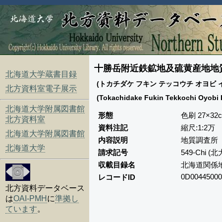
十勝岳附近鉄鉱地及硫黄産地地
北海道大学蔵書目録
(トカチダケ フキン テッコウチ オヨビ 
北方資料室電子展示
(Tokachidake Fukin Tekkochi Oyobi 
北海道大学附属図書館
形態
色刷 27×32
北方資料室
資料注記
縮尺:1:2万
北海道大学附属図書館
内容説明
地質調査所「
北海道大学
請求記号
549-Chi 
収載目録名
北海道関係
0D00445000
レコードID
北方資料データベース
は
OAI-PMH
に
準拠し
ています
。