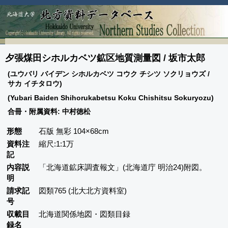
夕張煤田シホルカベツ鉱区地質測量図 / 坂市太郎
(ユウバリ バイデン シホルカベツ コウク チシツ ソクリョウズ /
サカ イチタロウ)
(Yubari Baiden Shihorukabetsu Koku Chishitsu Sokuryozu)
合冊・附属資料: 中村徳松
形態
石版 無彩 104×68cm
資料注
縮尺:1:1万
記
内容説
「北海道鉱床調査報文」(北海道庁 明治24)附図。
明
請求記
図類765 (北大北方資料室)
号
収載目
北海道関係地図・図類目録
録名