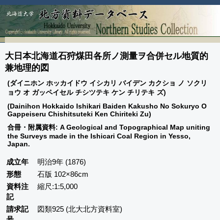
大日本北海道石狩煤田各所ノ測量ヲ合併セル地質的
兼地理的図
(ダイニホン ホッカイドウ イシカリ バイデン カクショ ノ ソクリ
ョウ オ ガッペイセル チシツテキ ケン チリテキ ズ)
(Dainihon Hokkaido Ishikari Baiden Kakusho No Sokuryo O
Gappeiseru Chishitsuteki Ken Chiriteki Zu)
合冊・附属資料: A Geological and Topographical Map uniting
the Surveys made in the Ishicari Coal Region in Yesso,
Japan.
成立年
明治9年 (1876)
形態
石版 102×86cm
資料注
縮尺:1:5,000
記
請求記
図類925 (北大北方資料室)
号