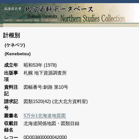
計根別
(ケネベツ)
(Kenebetsu)
成立年
昭和53年 (1978)
出版事
札幌 地下資源調査所
項
資料注
図幅番号:釧路 第10号
記
請求記
図類1520(42) (北大北方資料室)
号
叢書名
5万分1北海道地質図
収載目
北海道関係地図・図類目録
録名
0D003800000042000
レコー