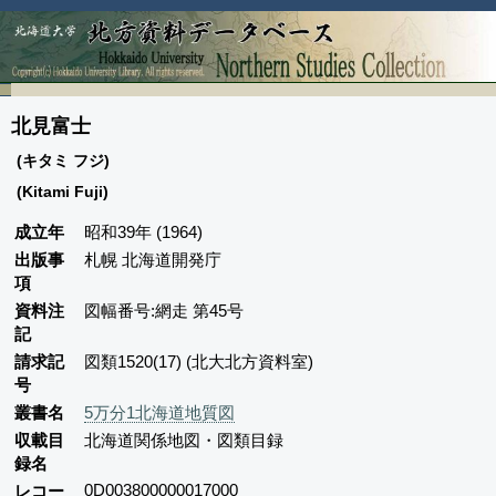
北見富士
(キタミ フジ)
(Kitami Fuji)
成立年
昭和39年 (1964)
出版事
札幌 北海道開発庁
項
資料注
図幅番号:網走 第45号
記
請求記
図類1520(17) (北大北方資料室)
号
叢書名
5万分1北海道地質図
収載目
北海道関係地図・図類目録
録名
0D003800000017000
レコー