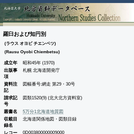
羅臼および知円別
(ラウス オヨビ チエンベツ)
(Rausu Oyobi Chiembetsu)
成立年
昭和45年 (1970)
出版事
札幌 北海道開発庁
項
資料注
図幅番号:網走 第29・30号
記
請求記
図類1520(9) (北大北方資料室)
号
叢書名
5万分1北海道地質図
収載目
北海道関係地図・図類目録
録名
0D003800000009000
レコー