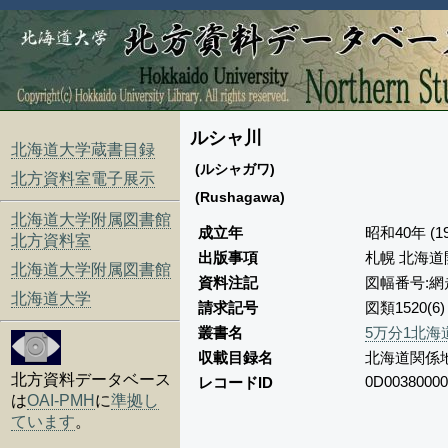
ルシャ川
北海道大学蔵書目録
(ルシャガワ)
北方資料室電子展示
(Rushagawa)
北海道大学附属図書館
成立年
昭和40年 (19
北方資料室
出版事項
札幌 北海道
北海道大学附属図書館
資料注記
図幅番号:網
北海道大学
請求記号
図類1520(
叢書名
5万分1北海
収載目録名
北海道関係
北方資料データベース
0D00380000
レコードID
は
OAI-PMH
に
準拠し
ています
。