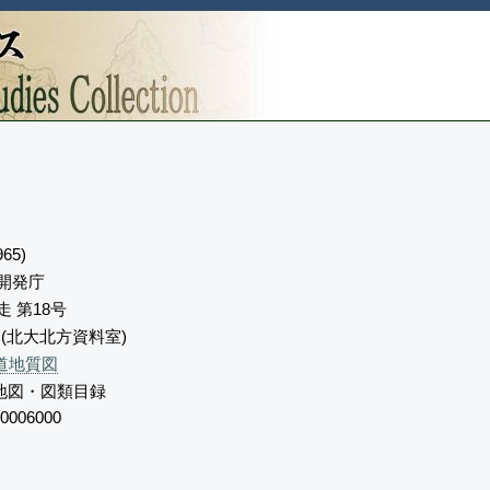
65)
開発庁
走 第18号
6) (北大北方資料室)
道地質図
地図・図類目録
0006000