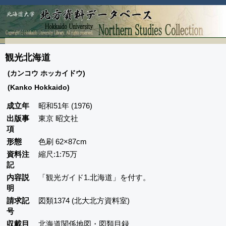
観光北海道
(カンコウ ホッカイドウ)
(Kanko Hokkaido)
成立年
昭和51年 (1976)
出版事
東京 昭文社
項
形態
色刷 62×87cm
資料注
縮尺:1:75万
記
内容説
「観光ガイド1.北海道」を付す。
明
請求記
図類1374 (北大北方資料室)
号
収載目
北海道関係地図・図類目録