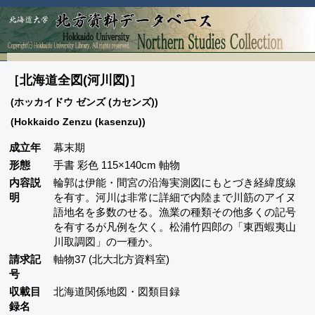
［北海道全図(河川図)］
(ホッカイドウ ゼンズ (カセンズ))
(Hokkaido Zenzu (kasenzu))
成立年
幕末期
形態
手書 彩色 115×140cm 軸物
内容説
輪郭は伊能・間宮の沿海実測図にもとづき経緯度線
明
を有す。河川は非常に詳細で内陸まで川筋のアイヌ
語地名を多数のせる。漁業の種類その他多くの記号
を有するが凡例を欠く。松浦竹四郎の「東西蝦夷山
川取調図」の一種か。
請求記
軸物37 (北大北方資料室)
号
収載目
北海道関係地図・図類目録
録名