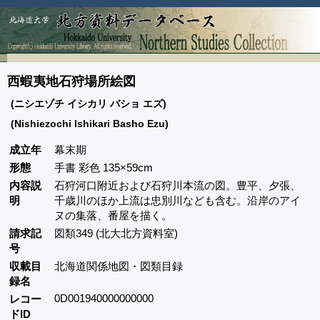
西蝦夷地石狩場所絵図
(ニシエゾチ イシカリ バショ エズ)
(Nishiezochi Ishikari Basho Ezu)
成立年
幕末期
形態
手書 彩色 135×59cm
内容説
石狩河口附近および石狩川本流の図。豊平、夕張、
明
千歳川のほか上流は忠別川なども含む。沿岸のアイ
ヌの集落、番屋を描く。
請求記
図類349 (北大北方資料室)
号
収載目
北海道関係地図・図類目録
録名
0D001940000000000
レコー
ドID