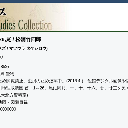
6,尾 / 松浦竹四郎
ズ / マツウラ タケシロウ)
u)
859)
色刷 畳物
め閲覧禁止。虫損のため燻蒸中。(2018.4-) 他館デジタル画像や
川地理取調図 首・1～26、尾に同じ。一、十、十六、廿、廿三を欠
(北大北方資料室)
地図・図類目録
0000000