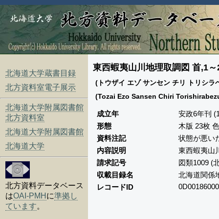
東西蝦夷山川地理取調図 首,1～2
北海道大学蔵書目録
(トウザイ エゾ サンセン チリ トリシラベ
北方資料室電子展示
(Tozai Ezo Sansen Chiri Torishirabez
北海道大学附属図書館
成立年
安政6年刊 (1
北方資料室
形態
木版 23枚 
北海道大学附属図書館
資料注記
状態が悪いた
北海道大学
内容説明
東西蝦夷山
請求記号
図類1009 
収載目録名
北海道関係
北方資料データベース
0D00186000
レコードID
は
OAI-PMH
に
準拠し
ています
。