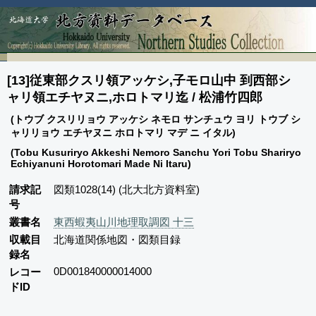
[13]従東部クスリ領アッケシ,子モロ山中 到西部シ
ャリ領エチヤヌニ,ホロトマリ迄 / 松浦竹四郎
(トウブ クスリリョウ アッケシ ネモロ サンチュウ ヨリ トウブ シ
ャリリョウ エチヤヌニ ホロトマリ マデ ニ イタル)
(Tobu Kusuriryo Akkeshi Nemoro Sanchu Yori Tobu Shariryo
Echiyanuni Horotomari Made Ni Itaru)
請求記
図類1028(14) (北大北方資料室)
号
叢書名
東西蝦夷山川地理取調図 十三
収載目
北海道関係地図・図類目録
録名
0D001840000014000
レコー
ドID