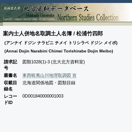
案内士人併地名取調土人名簿 / 松浦竹四郎
(アンナイ ドジン ナラビニ チメイ トリシラベ ドジン メイボ)
(Annai Dojin Narabini Chimei Torishirabe Dojin Meibo)
請求記
図類1028(1)-3 (北大北方資料室)
号
叢書名
東西蝦夷山川地理取調図 首
収載目
北海道関係地図・図類目録
録名
0D001840000001003
レコー
ドID