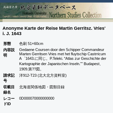
Anonyme Karte der Reise Martin Gerritsz. Vries'
i. J. 1643
形態
色刷 51×60cm
Gedaene Coursen door den Schipper Commandeur
内容説
Marten Gerritsen Vries met het fluytschip Castrricum
明
A゜1643.に同じ。P.Teleki. “Atlas zur Geschichte der
Kartographie der Japanischen Inseln."" Budapest、
1909.第??図。
請求記
洋912-T23 (北大北方資料室)
号
収載目
北海道関係地図・図類目録
録名
0D000070000000000
レコー
ドID