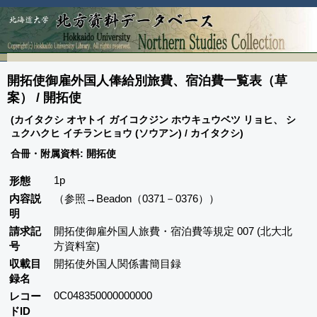
開拓使御雇外国人俸給別旅費、宿泊費一覧表（草
案） / 開拓使
(カイタクシ オヤトイ ガイコクジン ホウキュウベツ リョヒ、 シ
ュクハクヒ イチランヒョウ (ソウアン) / カイタクシ)
合冊・附属資料: 開拓使
1p
形態
内容説
（参照→Beadon（0371－0376））
明
請求記
開拓使御雇外国人旅費・宿泊費等規定 007 (北大北
号
方資料室)
収載目
開拓使外国人関係書簡目録
録名
0C048350000000000
レコー
ドID