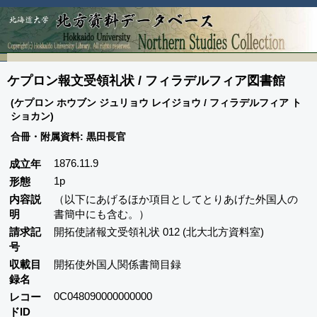
ケプロン報文受領礼状 / フィラデルフィア図書館
(ケプロン ホウブン ジュリョウ レイジョウ / フィラデルフィア ト
ショカン)
合冊・附属資料: 黒田長官
1876.11.9
成立年
1p
形態
内容説
（以下にあげるほか項目としてとりあげた外国人の
明
書簡中にも含む。）
請求記
開拓使諸報文受領礼状 012 (北大北方資料室)
号
収載目
開拓使外国人関係書簡目録
録名
0C048090000000000
レコー
ドID