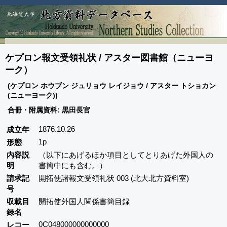
ケプロン報文受領礼状 / アスター図書館（ニューヨ
ーク）
(ケプロン ホウブン ジュリョウ レイジョウ / アスター トショカン
(ニューヨーク))
合冊・附属資料: 黒田長官
1876.10.26
成立年
1p
形態
内容説
（以下にあげるほか項目としてとりあげた外国人の
明
書簡中にも含む。）
請求記
開拓使諸報文受領礼状 003 (北大北方資料室)
号
収載目
開拓使外国人関係書簡目録
録名
0C048000000000000
レコー