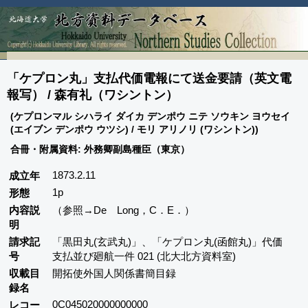
「ケプロン丸」支払代価電報にて送金要請（英文電
報写） / 森有礼（ワシントン）
(ケプロンマル シハライ ダイカ デンポウ ニテ ソウキン ヨウセイ
(エイブン デンポウ ウツシ) / モリ アリノリ (ワシントン))
合冊・附属資料: 外務卿副島種臣（東京）
1873.2.11
成立年
1p
形態
内容説
（参照→De Long，C．E．）
明
請求記
「黒田丸(玄武丸)」、「ケプロン丸(函館丸)」代価
号
支払並び廻航一件 021 (北大北方資料室)
収載目
開拓使外国人関係書簡目録
録名
0C045020000000000
レコー