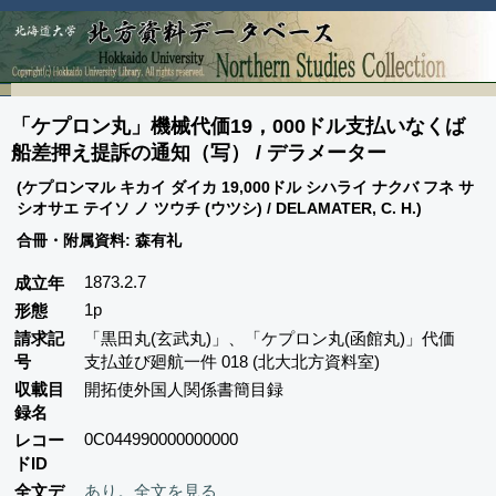
「ケプロン丸」機械代価19，000ドル支払いなくば
船差押え提訴の通知（写） / デラメーター
(ケプロンマル キカイ ダイカ 19,000ドル シハライ ナクバ フネ サ
シオサエ テイソ ノ ツウチ (ウツシ) / DELAMATER, C. H.)
合冊・附属資料: 森有礼
1873.2.7
成立年
1p
形態
請求記
「黒田丸(玄武丸)」、「ケプロン丸(函館丸)」代価
号
支払並び廻航一件 018 (北大北方資料室)
収載目
開拓使外国人関係書簡目録
録名
0C044990000000000
レコー
ドID
全文デ
あり。全文を見る