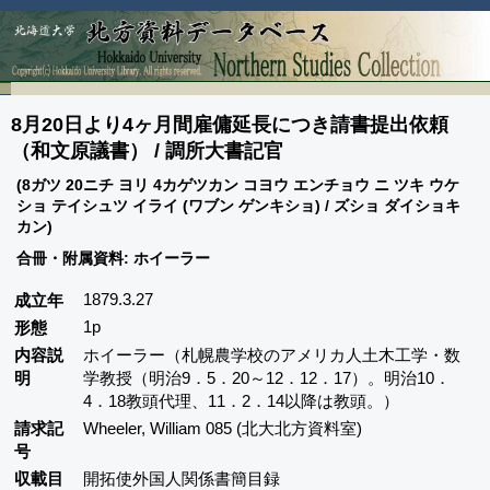
8月20日より4ヶ月間雇傭延長につき請書提出依頼
（和文原議書） / 調所大書記官
(8ガツ 20ニチ ヨリ 4カゲツカン コヨウ エンチョウ ニ ツキ ウケ
ショ テイシュツ イライ (ワブン ゲンキショ) / ズショ ダイショキ
カン)
合冊・附属資料: ホイーラー
1879.3.27
成立年
1p
形態
内容説
ホイーラー（札幌農学校のアメリカ人土木工学・数
明
学教授（明治9．5．20～12．12．17）。明治10．
4．18教頭代理、11．2．14以降は教頭。）
請求記
Wheeler, William 085 (北大北方資料室)
号
収載目
開拓使外国人関係書簡目録