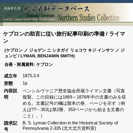
ケプロンの助言に従い旅行紀事印刷の準備 / ライマ
ン
(ケプロン ノ ジョゲン ニ シタガイ リョコウ キジ インサツ ノ ジ
ュンビ / LYMAN, BENJAMIN SMITH)
合冊・附属資料: ケプロン
1875.3.4
成立年
1p
形態
内容説
ペンシルヴァニア歴史協会所蔵ライマン文書（写真
明
複製。この目録には1869～1876年中の文書のみを収
める。文書記号の欄は製本の巻、ページを示す（例
えば??－353は第2冊、353ページから始まる文書の
こと）。）
B. S. Lyman Collection in the Historical Society of
請求記
Pennsylvania 2-335 (北大北方資料室)
号