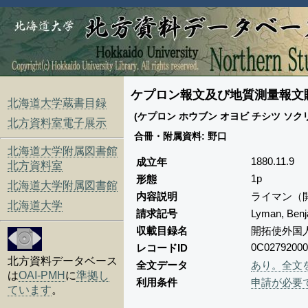
ケプロン報文及び地質測量報文購
北海道大学蔵書目録
(ケプロン ホウブン オヨビ チシツ ソクリョウ
北方資料室電子展示
合冊・附属資料: 野口
北海道大学附属図書館
1880.11.9
成立年
北方資料室
1p
形態
北海道大学附属図書館
内容説明
ライマン（開
北海道大学
請求記号
Lyman, Be
収載目録名
開拓使外国
0C02792000
レコードID
北方資料データベース
全文データ
あり。全文
は
OAI-PMH
に
準拠し
利用条件
申請が必要
ています
。