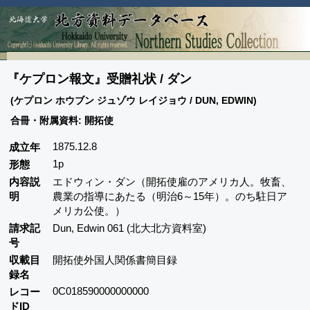
『ケプロン報文』受贈礼状 / ダン
(ケプロン ホウブン ジュゾウ レイジョウ / DUN, EDWIN)
合冊・附属資料: 開拓使
1875.12.8
成立年
1p
形態
内容説
エドウィン・ダン（開拓使雇のアメリカ人。牧畜、
明
農業の指導にあたる（明治6～15年）。のち駐日ア
メリカ公使。）
請求記
Dun, Edwin 061 (北大北方資料室)
号
収載目
開拓使外国人関係書簡目録
録名
0C018590000000000
レコー
ドID