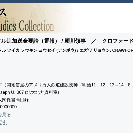
00ドル追加送金要請（電報） / 穎川領事 ／ クロフォー
0ドル ツイカ ソウキン ヨウセイ (デンポウ) / エガワ リョウジ, CRAWFORD,
（開拓使雇のアメリカ人鉄道建設技師（明治11．12．13～14．
 Joseph U. 067 (北大北方資料室)
人関係書簡目録
0000000
を見る
です