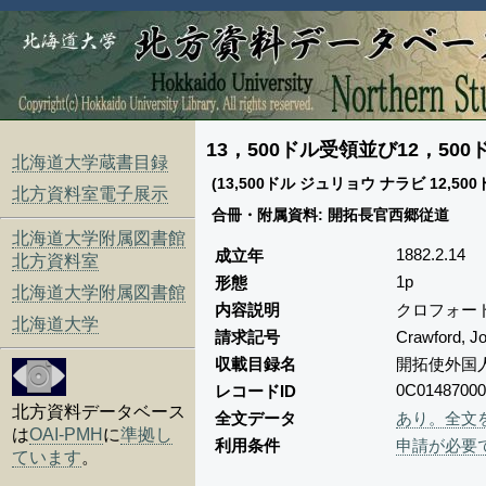
13，500ドル受領並び12，5
北海道大学蔵書目録
(13,500ドル ジュリョウ ナラビ 12,50
北方資料室電子展示
合冊・附属資料: 開拓長官西郷従道
北海道大学附属図書館
1882.2.14
成立年
北方資料室
1p
形態
北海道大学附属図書館
内容説明
クロフォード
北海道大学
請求記号
Crawford,
収載目録名
開拓使外国
0C01487000
レコードID
北方資料データベース
全文データ
あり。全文
は
OAI-PMH
に
準拠し
利用条件
申請が必要
ています
。