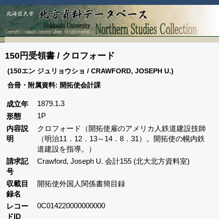
150円受領書 / クロフォード
(150エン ジュリョウショ / CRAWFORD, JOSEPH U.)
合冊・附属資料: 開拓使会計課
1879.1.3
成立年
1P
形態
内容説
クロフォード（開拓使雇のアメリカ人鉄道建設技師
明
（明治11．12．13～14．8．31）。開拓使の幌内鉄
道建設を指導。）
請求記
Crawford, Joseph U. 会計155 (北大北方資料室)
号
収載目
開拓使外国人関係書簡目録
録名
0C014220000000000
レコー
ドID