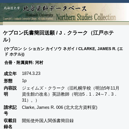
ケプロン氏書簡回送願 / J．クラーク（江戸ホテ
ル）
(ケプロン シ ショカン カイソウ ネガイ / CLARKE, JAMES R. (エ
ド ホテル))
合冊・附属資料: 河村
1874.3.23
成立年
1p
形態
内容説
ジェイムズ・クラーク（旧札幌学校（明治5年11月
明
資生館の改名）英語教師（明治5．1．24～7．3．
31）。）
請求記
Clarke, James R. 006 (北大北方資料室)
号
収載目
開拓使外国人関係書簡目録
録名