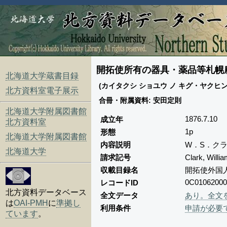
開拓使所有の器具・薬品等札幌農
北海道大学蔵書目録
(カイタクシ ショユウ ノ キグ・ヤクヒントウ
北方資料室電子展示
合冊・附属資料: 安田定則
北海道大学附属図書館
1876.7.10
成立年
北方資料室
1p
形態
北海道大学附属図書館
内容説明
W．S．クラ
北海道大学
請求記号
Clark, Wil
収載目録名
開拓使外国
0C01062000
レコードID
北方資料データベース
全文データ
あり。全文
は
OAI-PMH
に
準拠し
利用条件
申請が必要
ています
。