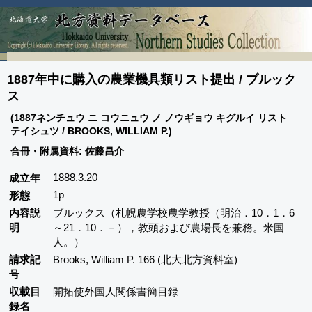
1887年中に購入の農業機具類リスト提出 / ブルック
ス
(1887ネンチュウ ニ コウニュウ ノ ノウギョウ キグルイ リスト
テイシュツ / BROOKS, WILLIAM P.)
合冊・附属資料: 佐藤昌介
1888.3.20
成立年
1p
形態
内容説
ブルックス（札幌農学校農学教授（明治．10．1．6
明
～21．10．－），教頭および農場長を兼務。米国
人。）
請求記
Brooks, William P. 166 (北大北方資料室)
号
収載目
開拓使外国人関係書簡目録
録名