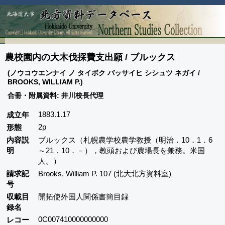
農校園内の大木伐採費支出願 / ブルックス
(ノウコウエンナイ ノ タイボク バッサイヒ シシュツ ネガイ /
BROOKS, WILLIAM P.)
合冊・附属資料: 井川校長代理
1883.1.17
成立年
2p
形態
内容説
ブルックス（札幌農学校農学教授（明治．10．1．6
明
～21．10．－），教頭および農場長を兼務。米国
人。）
請求記
Brooks, William P. 107 (北大北方資料室)
号
収載目
開拓使外国人関係書簡目録
録名
0C007410000000000
レコー