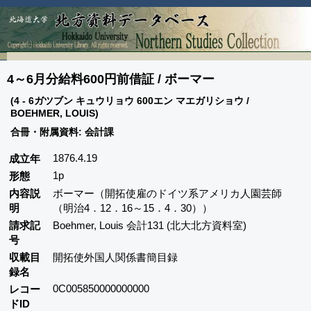
4～6月分給料600円前借証 / ボーマー
(4 - 6ガツブン キュウリョウ 600エン マエガリショウ /
BOEHMER, LOUIS)
合冊・附属資料: 会計課
1876.4.19
成立年
1p
形態
内容説
ボーマー（開拓使雇のドイツ系アメリカ人園芸師
明
（明治4．12．16～15．4．30））
請求記
Boehmer, Louis 会計131 (北大北方資料室)
号
収載目
開拓使外国人関係書簡目録
録名
0C005850000000000
レコー
ドID