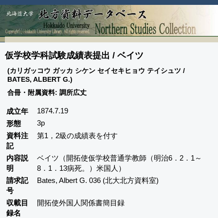
仮学校学科試験成績表提出 / ベイツ
(カリガッコウ ガッカ シケン セイセキヒョウ テイシュツ /
BATES, ALBERT G.)
合冊・附属資料: 調所広丈
1874.7.19
成立年
3p
形態
資料注
第1，2級の成績表を付す
記
内容説
ベイツ（開拓使仮学校普通学教師（明治6．2．1～
明
8．1．13病死。）米国人）
請求記
Bates, Albert G. 036 (北大北方資料室)
号
収載目
開拓使外国人関係書簡目録
録名