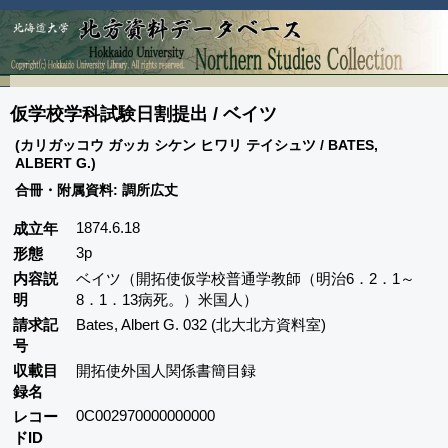
仮学校学科試験日割提出 / ベイツ
(カリガッコウ ガッカ シケン ヒワリ テイシュツ / BATES,
ALBERT G.)
合冊・附属資料: 調所広丈
1874.6.18
成立年
3p
形態
内容説
ベイツ（開拓使仮学校普通学教師（明治6．2．1～
明
8．1．13病死。）米国人）
請求記
Bates, Albert G. 032 (北大北方資料室)
号
収載目
開拓使外国人関係書簡目録
録名
0C002970000000000
レコー
ドID