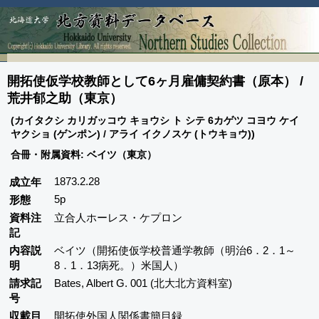
開拓使仮学校教師として6ヶ月雇傭契約書（原本） /
荒井郁之助（東京）
(カイタクシ カリガッコウ キョウシ ト シテ 6カゲツ コヨウ ケイ
ヤクショ (ゲンポン) / アライ イクノスケ (トウキョウ))
合冊・附属資料: ベイツ（東京）
1873.2.28
成立年
5p
形態
資料注
立合人ホーレス・ケプロン
記
内容説
ベイツ（開拓使仮学校普通学教師（明治6．2．1～
明
8．1．13病死。）米国人）
請求記
Bates, Albert G. 001 (北大北方資料室)
号
収載目
開拓使外国人関係書簡目録