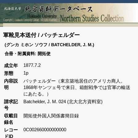
軍靴見本送付 / バッチェルダー
(グンカ ミホン ソウフ / BATCHELDER, J. M.)
合冊・附属資料: 開拓使
1877.7.2
成立年
1p
形態
内容説
バッチェルダー（東京築地居住のアメリカ商人。
明
1868年ヤンツェ号で来日、箱館戦争では官軍の輸送
にあたる。）
請求記
Batchelder, J. M. 024 (北大北方資料室)
号
収載目
開拓使外国人関係書簡目録
録名
0C002660000000000
レコー
ドID