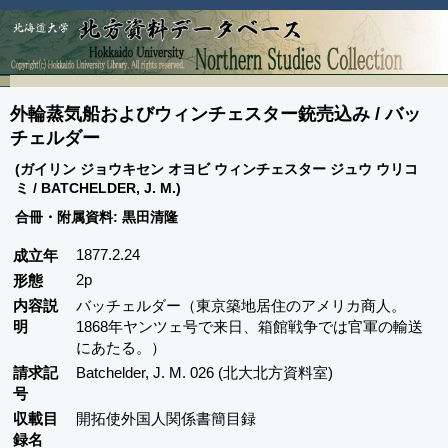
外輪蒸気船およびウィンチェスター銃売込み / バッ
チェルダー
(ガイリン ジョウキセン オヨビ ウィンチェスター ジュウ ウリコ
ミ / BATCHELDER, J. M.)
合冊・附属資料: 黒田清隆
1877.2.24
成立年
2p
形態
内容説
バッチェルダー（東京築地居住のアメリカ商人。
明
1868年ヤンツェ号で来日、箱館戦争では官軍の輸送
にあたる。）
請求記
Batchelder, J. M. 026 (北大北方資料室)
号
収載目
開拓使外国人関係書簡目録
録名