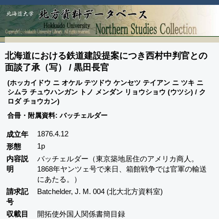
北海道における鉄道建設提案につき西村中判官との
面談了承（写） / 黒田長官
(ホッカイドウ ニ オケル テツドウ ケンセツ テイアン ニ ツキ ニ
シムラ チュウハンガン トノ メンダン リョウショウ (ウツシ) / ク
ロダ チョウカン)
合冊・附属資料: バッチェルダー
1876.4.12
成立年
1p
形態
内容説
バッチェルダー（東京築地居住のアメリカ商人。
明
1868年ヤンツェ号で来日、箱館戦争では官軍の輸送
にあたる。）
請求記
Batchelder, J. M. 004 (北大北方資料室)
号
収載目
開拓使外国人関係書簡目録