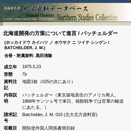
北海道開発の方策について進言 / バッチェルダー
(ホッカイドウ カイハツ ノ ホウサク ニ ツイテ シンゲン /
BATCHELDER, J. M.)
合冊・附属資料: 黒田清隆
1875.5.23
成立年
7p
形態
資料注
地図1枚（025の次にあり）
記
内容説
バッチェルダー（東京築地居住のアメリカ商人。
明
1868年ヤンツェ号で来日、箱館戦争では官軍の輸送
にあたる。）
請求記
Batchelder, J. M. 015 (北大北方資料室)
号
収載目
開拓使外国人関係書簡目録