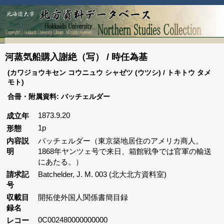
河蒸気船購入謝絶（写） / 時任為基
(カワジョウキセン コウニュウ シャゼツ (ウツシ) / トキトウ タメ
モト)
合冊・附属資料: バッチェルダー
1873.9.20
成立年
1p
形態
内容説
バッチェルダー（東京築地居住のアメリカ商人。
明
1868年ヤンツェ号で来日、箱館戦争では官軍の輸送
にあたる。）
請求記
Batchelder, J. M. 003 (北大北方資料室)
号
収載目
開拓使外国人関係書簡目録
録名
0C002480000000000
レコー