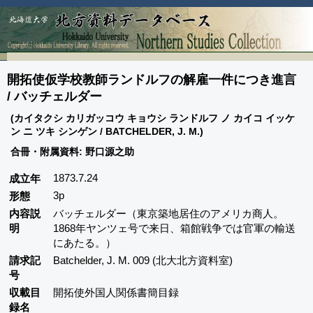
開拓使仮学校教師ランドルフの解雇一件につき進言
/ バッチェルダー
(カイタクシ カリガッコウ キョウシ ランドルフ ノ カイコ イッケ
ン ニ ツキ シンゲン / BATCHELDER, J. M.)
合冊・附属資料: 野口源之助
1873.7.24
成立年
3p
形態
内容説
バッチェルダー（東京築地居住のアメリカ商人。
明
1868年ヤンツェ号で来日、箱館戦争では官軍の輸送
にあたる。）
請求記
Batchelder, J. M. 009 (北大北方資料室)
号
収載目
開拓使外国人関係書簡目録
録名