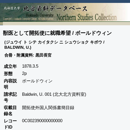
獣医として開拓使に就職希望 / ボールドウィン
(ジュウイ ト シテ カイタクシ ニ シュウショク キボウ /
BALDWIN, U.)
合冊・附属資料: 黒田長官
1878.3.5
成立年
2p
形態
内容説
ボールドウィン
明
請求記
Baldwin, U. 001 (北大北方資料室)
号
収載目
開拓使外国人関係書簡目録
録名
0C002390000000000
レコー
ドID