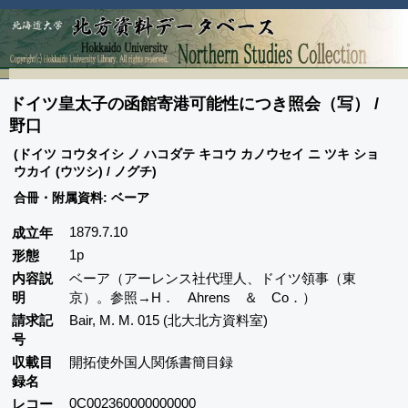
ドイツ皇太子の函館寄港可能性につき照会（写） /
野口
(ドイツ コウタイシ ノ ハコダテ キコウ カノウセイ ニ ツキ ショ
ウカイ (ウツシ) / ノグチ)
合冊・附属資料: ベーア
1879.7.10
成立年
1p
形態
内容説
ベーア（アーレンス社代理人、ドイツ領事（東
明
京）。参照→H． Ahrens ＆ Co．）
請求記
Bair, M. M. 015 (北大北方資料室)
号
収載目
開拓使外国人関係書簡目録
録名
0C002360000000000
レコー