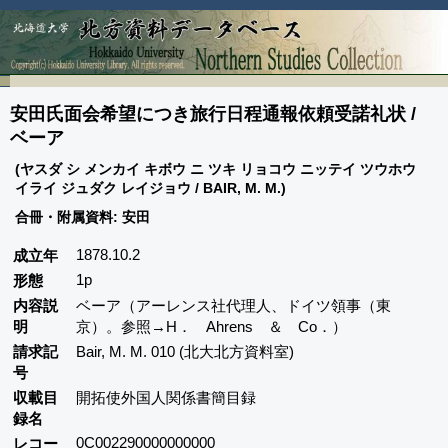
安田氏面会希望につき旅行日程通報依頼受諾礼状 /
ベーア
(ヤスダ シ メンカイ キボウ ニ ツキ リョコウ ニッテイ ツウホウ
イライ ジュダク レイジョウ / BAIR, M. M.)
合冊・附属資料: 安田
1878.10.2
成立年
1p
形態
内容説
ベーア（アーレンス社代理人、ドイツ領事（東
明
京）。参照→H． Ahrens ＆ Co．）
請求記
Bair, M. M. 010 (北大北方資料室)
号
収載目
開拓使外国人関係書簡目録
録名
0C002290000000000
レコー