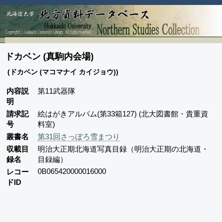
ドカベン (真駒内会場)
(ドカベン (マコマナイ カイジョウ))
内容説
第11武器隊
明
請求記
絵はがきアルバム(第33箱127) (北大図書館・貴重資
号
料室)
叢書名
第31回さっぽろ雪まつり
収載目
明治大正期北海道写真目録（明治大正期の北海道・
録名
目録編）
0B065420000016000
レコー
ドID