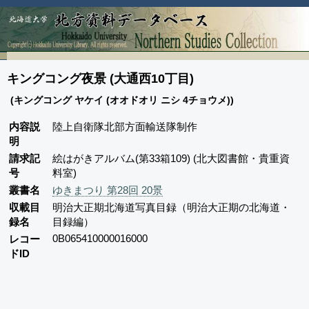
キングコング夜景 (大通西10丁目)
(キングコング ヤケイ (オオドオリ ニシ 4チョウメ))
内容説
陸上自衛隊北部方面輸送隊制作
明
請求記
絵はがきアルバム(第33箱109) (北大図書館・貴重資
号
料室)
叢書名
ゆきまつり 第28回 20景
収載目
明治大正期北海道写真目録（明治大正期の北海道・
録名
目録編）
0B065410000016000
レコー
ドID