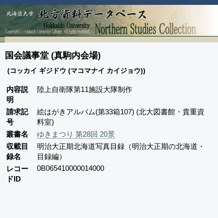
国会議事堂 (真駒内会場)
(コッカイ ギジドウ (マコマナイ カイジョウ))
内容説
陸上自衛隊第11施設大隊制作
明
請求記
絵はがきアルバム(第33箱107) (北大図書館・貴重資
号
料室)
叢書名
ゆきまつり 第28回 20景
収載目
明治大正期北海道写真目録（明治大正期の北海道・
録名
目録編）
0B065410000014000
レコー
ドID