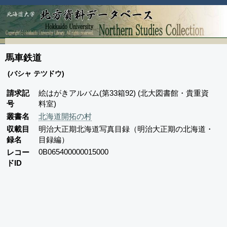
馬車鉄道
(バシャ テツドウ)
請求記
絵はがきアルバム(第33箱92) (北大図書館・貴重資
号
料室)
叢書名
北海道開拓の村
収載目
明治大正期北海道写真目録（明治大正期の北海道・
録名
目録編）
0B065400000015000
レコー
ドID