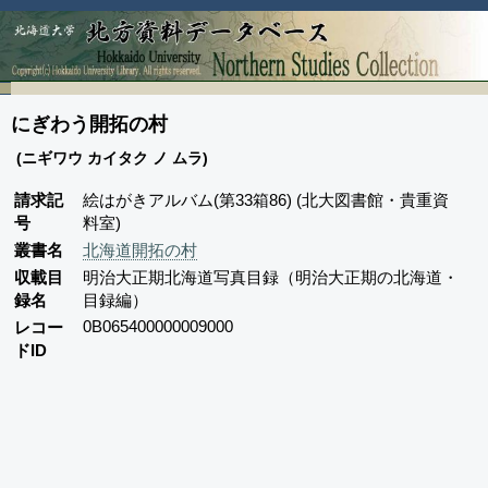
にぎわう開拓の村
(ニギワウ カイタク ノ ムラ)
請求記
絵はがきアルバム(第33箱86) (北大図書館・貴重資
号
料室)
叢書名
北海道開拓の村
収載目
明治大正期北海道写真目録（明治大正期の北海道・
録名
目録編）
0B065400000009000
レコー
ドID