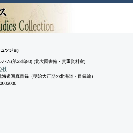
シュツジョ)
バム(第33箱80) (北大図書館・貴重資料室)
の村
北海道写真目録（明治大正期の北海道・目録編）
0003000