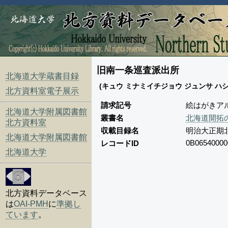
旧南一条巡査派出所
北海道大学蔵書目録
(キュウ ミナミイチジョウ ジュンサ ハ
北方資料室電子展示
請求記号
絵はがきアル
北海道大学附属図書館
叢書名
北海道開拓
北方資料室
収載目録名
明治大正期
北海道大学附属図書館
0B06540000
レコードID
北海道大学
北方資料データベース
は
OAI-PMH
に
準拠し
ています
。