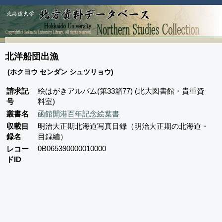
北洋船団出漁
(ホクヨウ センダン シュツリョウ)
請求記
絵はがきアルバム(第33箱77) (北大図書館・貴重資
号
料室)
叢書名
函館開港百年記念絵葉書
収載目
明治大正期北海道写真目録（明治大正期の北海道・
録名
目録編）
0B065390000010000
レコー
ドID